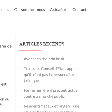
ences
Qui sommes-nous
Actualités
Contact
ARTICLES RÉCENTS
afin de
Avocat en droit du bruit
Trusts : le Conseil d’Etat rappelle
qu’ils n’ont pas la personnalité
juridique
l est
Former un référé précontractuel
contre un marché public
ion du
ui
Résidents fiscaux étrangers : une
révolte fiscale en perspective ?