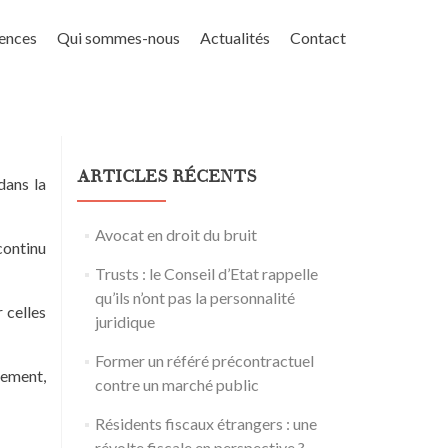
ences
Qui sommes-nous
Actualités
Contact
ARTICLES RÉCENTS
dans la
Avocat en droit du bruit
continu
Trusts : le Conseil d’Etat rappelle
qu’ils n’ont pas la personnalité
r celles
juridique
Former un référé précontractuel
lement,
contre un marché public
Résidents fiscaux étrangers : une
révolte fiscale en perspective ?