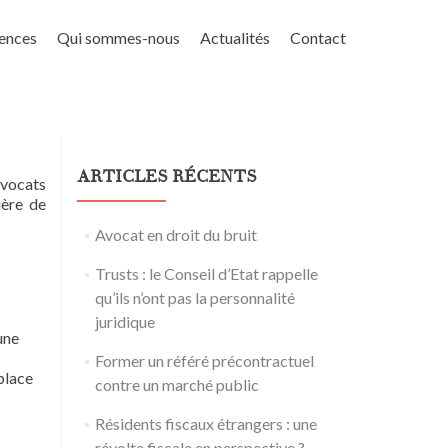
ences
Qui sommes-nous
Actualités
Contact
ARTICLES RÉCENTS
avocats
ière de
Avocat en droit du bruit
Trusts : le Conseil d’Etat rappelle
qu’ils n’ont pas la personnalité
juridique
une
Former un référé précontractuel
place
contre un marché public
Résidents fiscaux étrangers : une
révolte fiscale en perspective ?