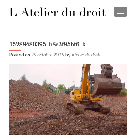
TOGGL
15288480395_b8c3f95bf6_k
Posted on
29 octobre 2015
by
Atelier du droit