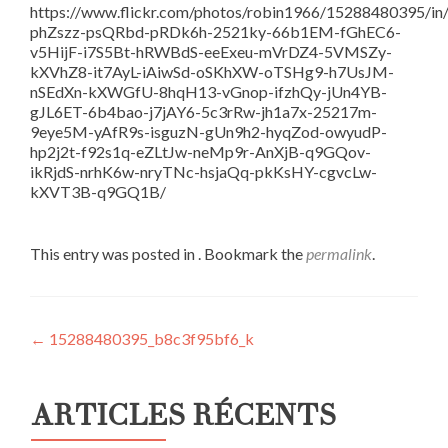
https://www.flickr.com/photos/robin1966/15288480395/in/
phZszz-psQRbd-pRDk6h-2521ky-66b1EM-fGhEC6-
v5HijF-i7S5Bt-hRWBdS-eeExeu-mVrDZ4-5VMSZy-
kXVhZ8-it7AyL-iAiwSd-oSKhXW-oTSHg9-h7UsJM-
nSEdXn-kXWGfU-8hqH13-vGnop-ifzhQy-jUn4YB-
gJL6ET-6b4bao-j7jAY6-5c3rRw-jh1a7x-25217m-
9eye5M-yAfR9s-isguzN-gUn9h2-hyqZod-owyudP-
hp2j2t-f92s1q-eZLtJw-neMp9r-AnXjB-q9GQov-
ikRjdS-nrhK6w-nryTNc-hsjaQq-pkKsHY-cgvcLw-
kXVT3B-q9GQ1B/
This entry was posted in . Bookmark the
permalink
.
Post
←
15288480395_b8c3f95bf6_k
navigation
ARTICLES RÉCENTS