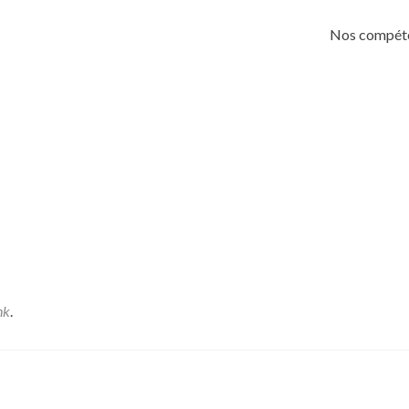
Skip
to
Nos compét
content
nk
.