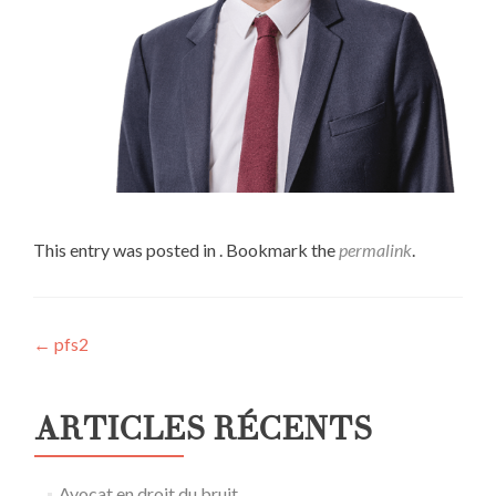
This entry was posted in . Bookmark the
permalink
.
Post
←
pfs2
navigation
ARTICLES RÉCENTS
Avocat en droit du bruit